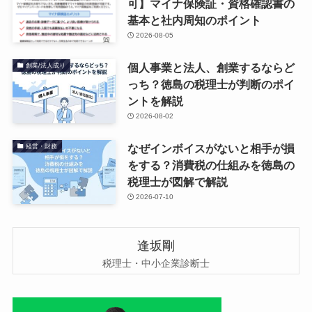
可】マイナ保険証・資格確認書の
基本と社内周知のポイント
2026-08-05
個人事業と法人、創業するならど
創業/法人成り
っち？徳島の税理士が判断のポイ
ントを解説
2026-08-02
なぜインボイスがないと相手が損
経営・財務
をする？消費税の仕組みを徳島の
税理士が図解で解説
2026-07-10
逢坂剛
税理士・中小企業診断士