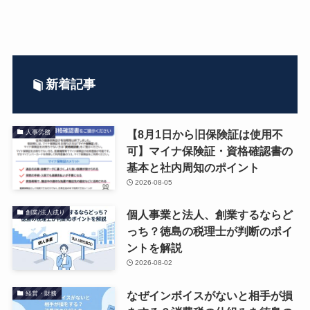
新着記事
【8月1日から旧保険証は使用不
人事労務
可】マイナ保険証・資格確認書の
基本と社内周知のポイント
2026-08-05
個人事業と法人、創業するならど
創業/法人成り
っち？徳島の税理士が判断のポイ
ントを解説
2026-08-02
なぜインボイスがないと相手が損
経営・財務